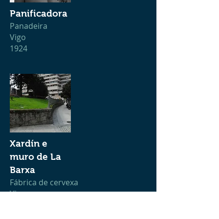
Panificadora
Panadeira
Vigo
1924
Xardín e
muro de La
Barxa
Fábrica de cervexa
Vigo
1925